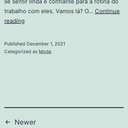
se sentir linda e confiante para a rotina do
trabalho com eles. Vamos lá? O…
Continue
Office
reading
look:
10
Published
December 1, 2021
inspirações
Categorized as
Moda
de
looks
para
trabalhar
Posts
Newer