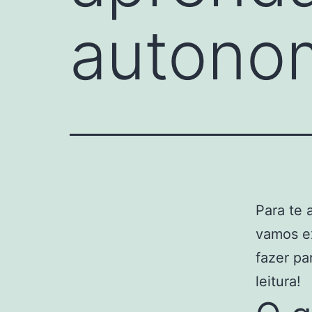
autono
Para te 
vamos ex
fazer pa
leitura!