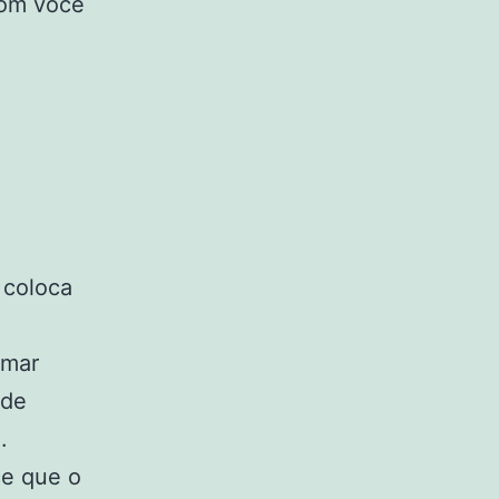
com você
 coloca
omar
ode
.
ce que o