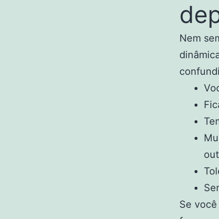
dep
Nem semp
dinâmica
confundi
Voc
Fic
Tem
Mud
out
Tol
Sen
Se você