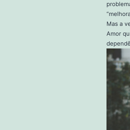
problema
“melhora
Mas a ve
Amor qu
dependê