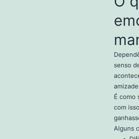
O q
emo
man
Dependê
senso de
acontece
amizade
É como s
com isso
ganhass
Alguns 