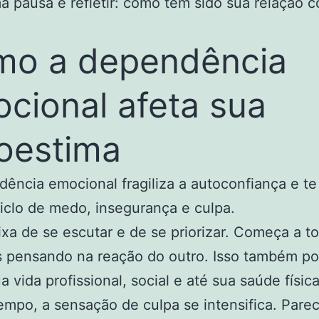
a pausa e refletir: como tem sido sua relação 
o a dependência
cional afeta sua
oestima
ência emocional fragiliza a autoconfiança e te
clo de medo, insegurança e culpa.
xa de se escutar e de se priorizar. Começa a t
s pensando na reação do outro. Isso também p
a vida profissional, social e até sua saúde física
mpo, a sensação de culpa se intensifica. Pare