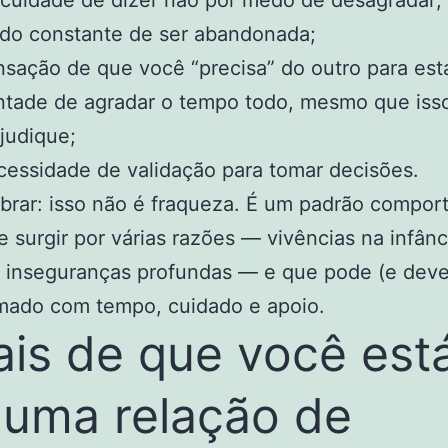
iculdade de dizer não por medo de desagradar;
do constante de ser abandonada;
sação de que você “precisa” do outro para est
tade de agradar o tempo todo, mesmo que isso
judique;
essidade de validação para tomar decisões.
brar: isso não é fraqueza. É um padrão compor
 surgir por várias razões — vivências na infânc
 inseguranças profundas — e que pode (e deve
rmado com tempo, cuidado e apoio.
ais de que você est
uma relação de