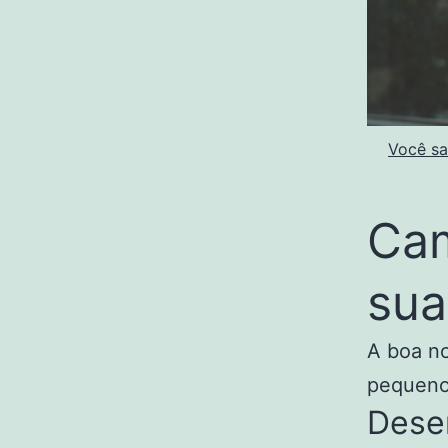
Você sa
Cam
sua
A boa no
pequenos
Dese