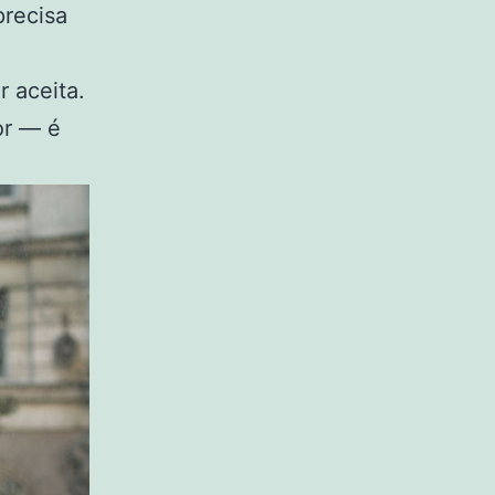
precisa
 aceita.
or — é