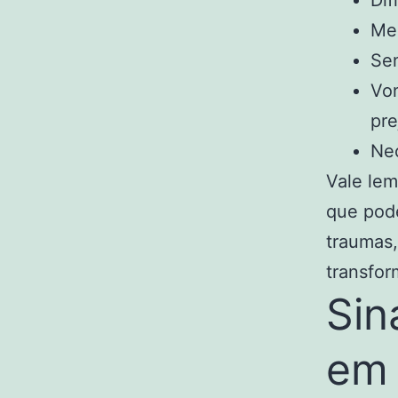
Dif
Me
Sen
Von
pre
Nec
Vale lem
que pode
traumas,
transfo
Sin
em 