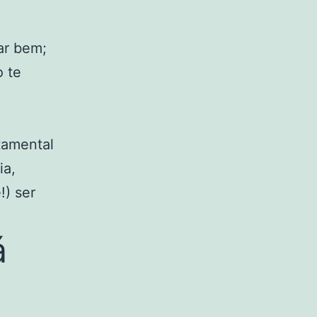
ar bem;
 te
tamental
ia,
!) ser
á