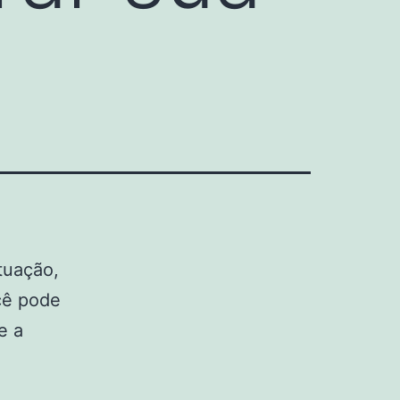
ituação,
ocê pode
e a