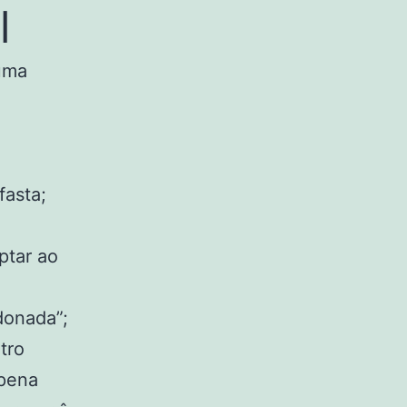
l
 uma
fasta;
ptar ao
donada”;
tro
 pena