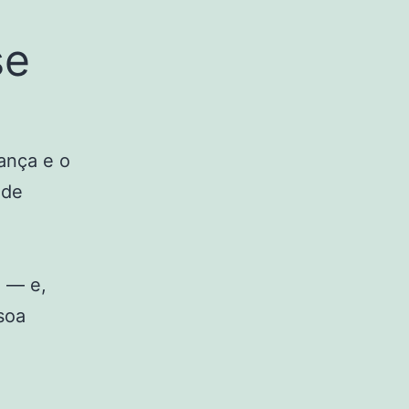
se
ança e o
ode
m — e,
soa