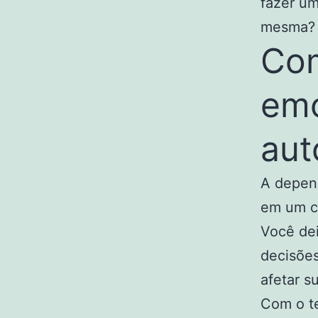
fazer um
mesma?
Com
emo
aut
A depend
em um ci
Você dei
decisõe
afetar su
Com o te