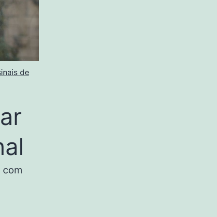
inais de
ar
al
a com