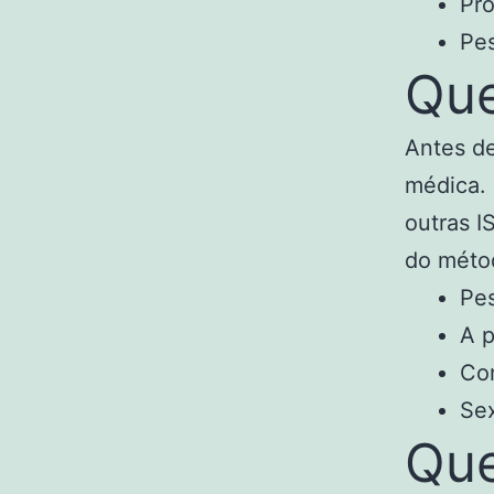
Pro
Pes
Que
Antes de
médica. 
outras I
do métod
Pes
A p
Com
Sex
Que