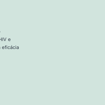
o
HIV e
 eficácia