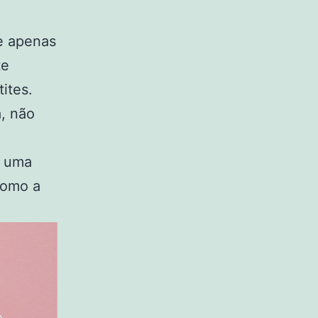
ge apenas
te
tites.
a, não
e uma
como a