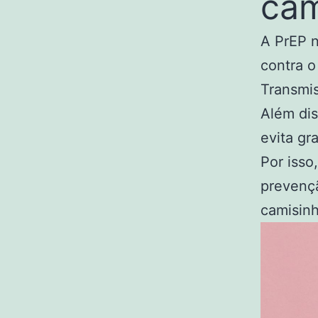
cam
A PrEP n
contra o
Transmis
Além dis
evita gr
Por isso
prevenç
camisinh