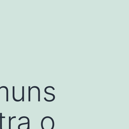
muns
tra o