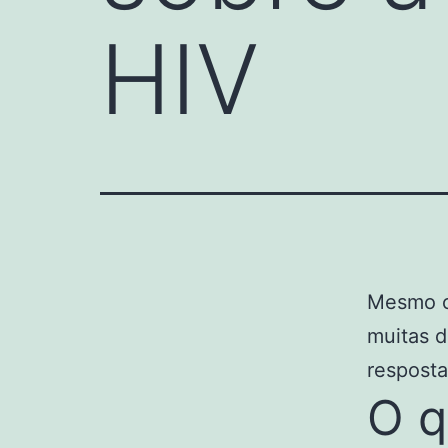
HIV
Mesmo c
muitas d
respost
O q