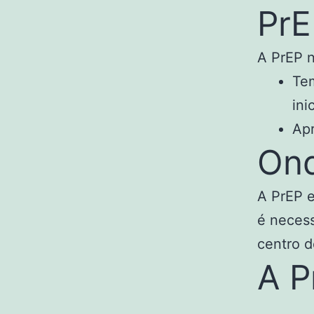
PrE
A PrEP 
Tem
ini
Apr
Ond
A PrEP e
é necess
centro 
A P