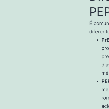
PE
É comum
diferent
PrE
pro
pre
di
mé
PEP
med
rom
aci