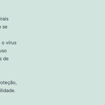
rais
m se
 o vírus
uso
s de
roteção,
lidade.