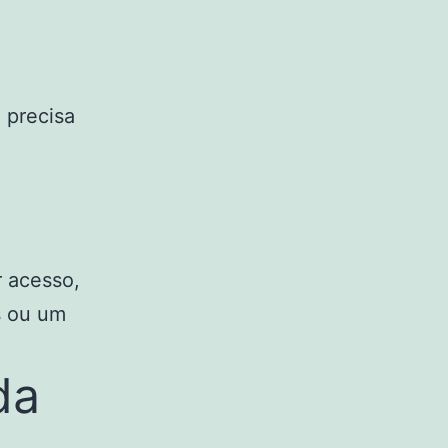
 precisa
r acesso,
s ou um
da