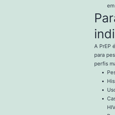
em 
Par
ind
A PrEP 
para pes
perfis m
Pes
His
Uso
Cas
HIV