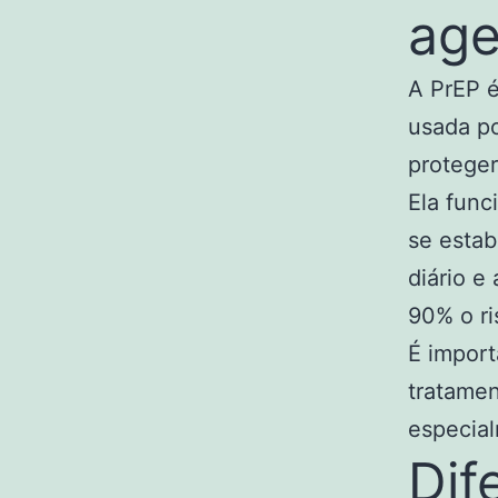
age
A PrEP é
usada p
proteger
Ela func
se esta
diário 
90% o ri
É import
tratame
especial
Dif