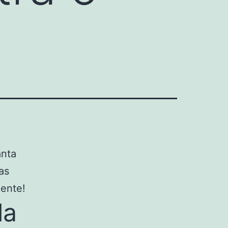
anta
as
ente!
la