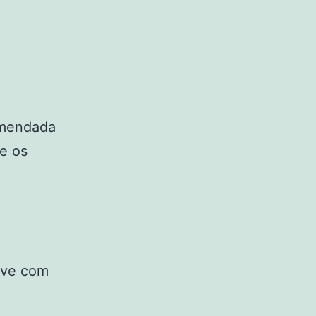
omendada
e os
ive com