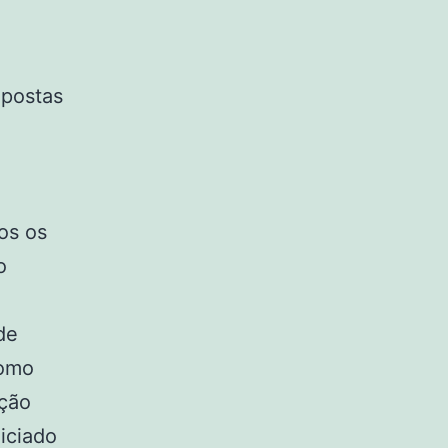
opostas
a
os os
o
de
como
ição
niciado