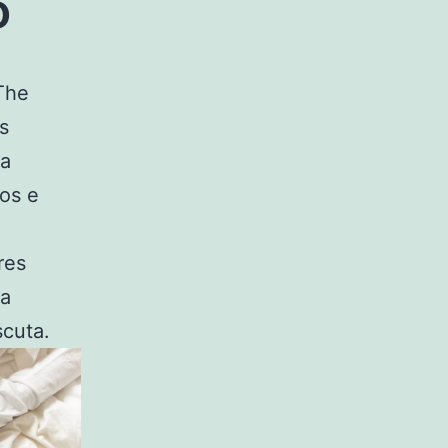
o
 The
s
ma
os e
res
da
scuta.