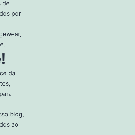
s de
ados por
ngewear,
e.
!
rce da
tos,
para
osso
blog
,
ados ao