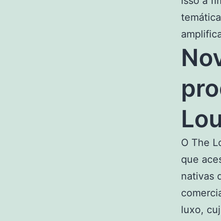
isso a f
temática
amplific
Nov
pro
Lou
O The Lo
que aces
nativas 
comercia
luxo, cu