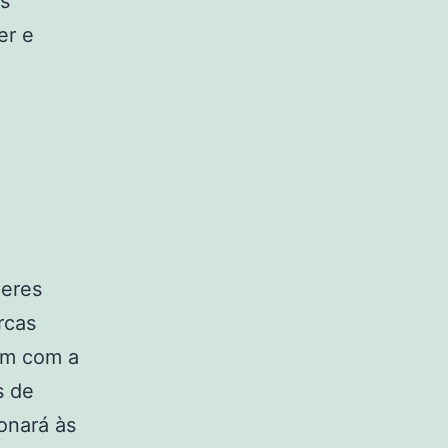
as
er e
heres
rcas
uam com a
s de
ionará às