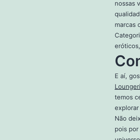
nossas v
qualidad
marcas c
Categori
eróticos
Con
E aí, g
Lounger
temos ce
explorar
Não dei
pois por
universo