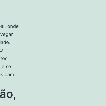
al, onde
avegar
dade.
sa
ntes
ue se
es para
ão,