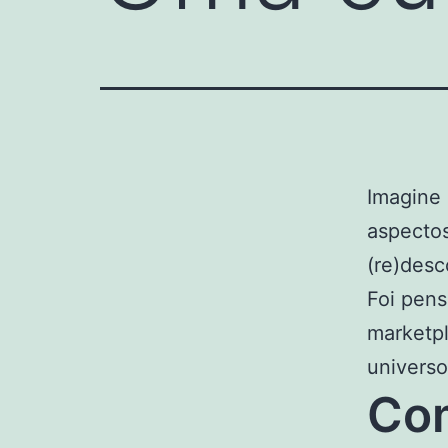
Imagine 
aspectos
(re)desc
Foi pens
marketpl
universo
Com