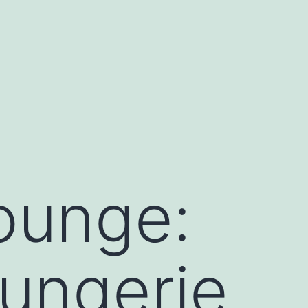
ounge:
ungerie