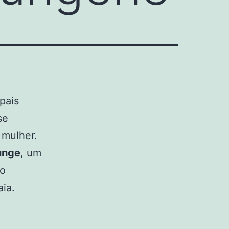
pais
se
 mulher.
unge
, um
do
aia.