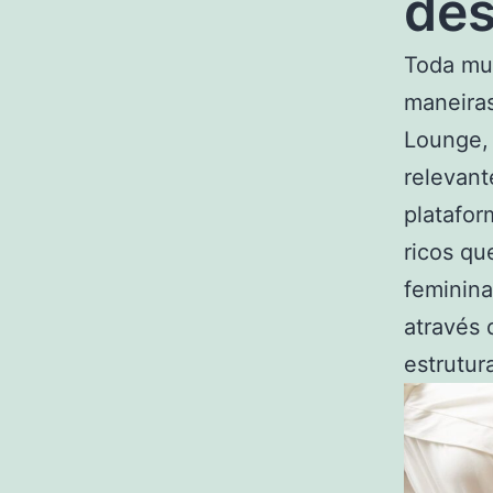
des
Toda mul
maneiras
Lounge,
relevan
platafo
ricos qu
feminin
através 
estrutur