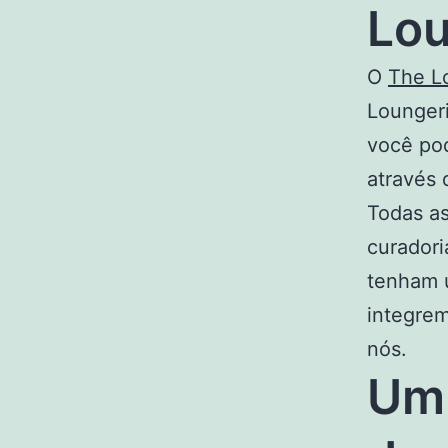
Lo
O
The L
Loungeri
você pod
através 
Todas a
curadori
tenham 
integrem
nós.
Um 