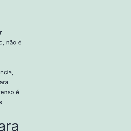
r
o, não é
ncia,
ara
tenso é
s
ara