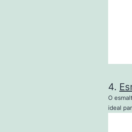
4.
Es
O esmalt
ideal pa