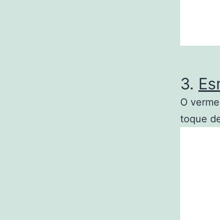
3.
Es
O vermel
toque de