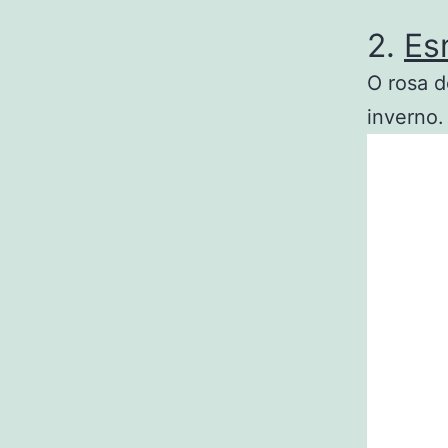
2.
Es
O rosa d
inverno