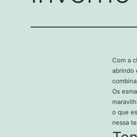
Com a ch
abrindo 
combina
Os esma
maravilh
o que es
nessa t