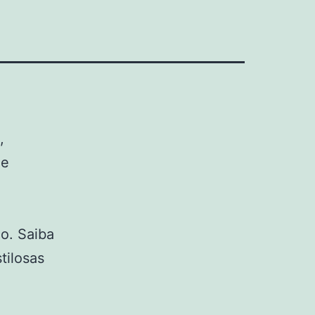
,
ue
no. Saiba
tilosas