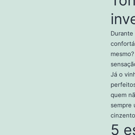
Ton
inv
Durante 
confort
mesmo? 
sensaçã
Já o vin
perfeito
quem não
sempre u
cinzento
5 e