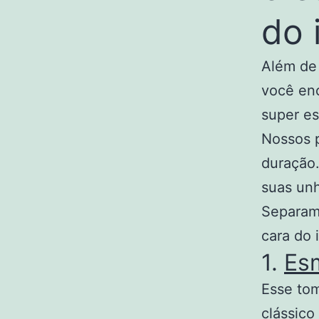
do 
Além de 
você en
super es
Nossos p
duração
suas unh
Separam
cara do 
1.
Es
Esse tom
clássico