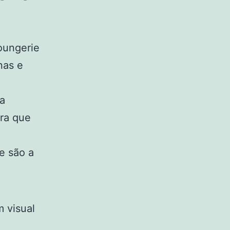
Loungerie
nas e
ga
ra que
e são a
 visual